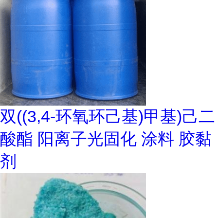
双((3,4-环氧环己基)甲基)己二
酸酯 阳离子光固化 涂料 胶黏
剂