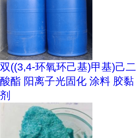
双((3,4-环氧环己基)甲基)己二
酸酯 阳离子光固化 涂料 胶黏
剂