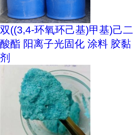
双((3,4-环氧环己基)甲基)己二
酸酯 阳离子光固化 涂料 胶黏
剂