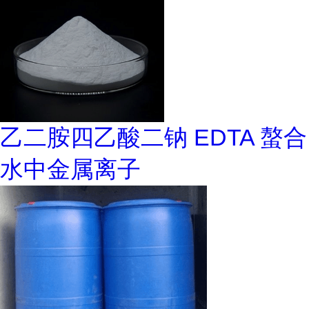
乙二胺四乙酸二钠 EDTA 螯合
水中金属离子