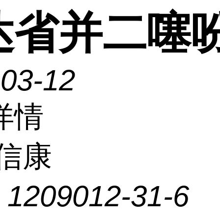
达省并二噻
-03-12
详情
信康
：
1209012-31-6