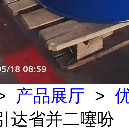
>
产品展厅
>
 引达省并二噻吩