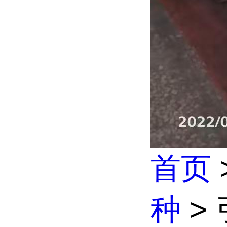
首页
种
>