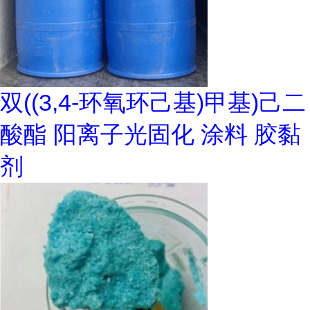
双((3,4-环氧环己基)甲基)己二
酸酯 阳离子光固化 涂料 胶黏
剂