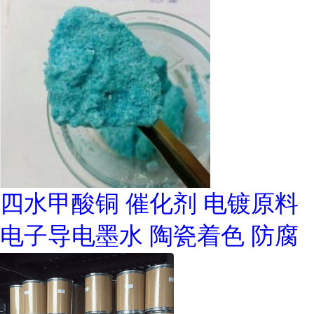
四水甲酸铜 催化剂 电镀原料
电子导电墨水 陶瓷着色 防腐