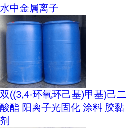
水中金属离子
双((3,4-环氧环己基)甲基)己二
酸酯 阳离子光固化 涂料 胶黏
剂