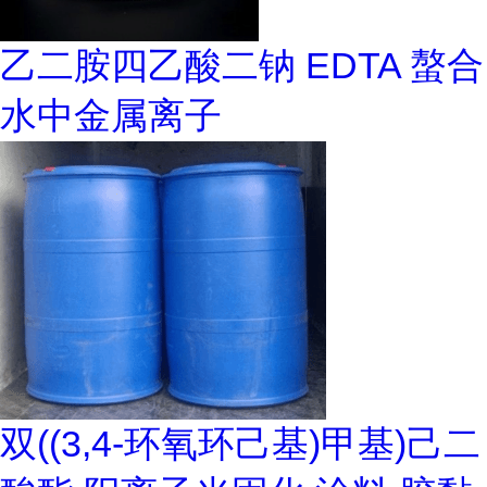
乙二胺四乙酸二钠 EDTA 螯合
水中金属离子
双((3,4-环氧环己基)甲基)己二