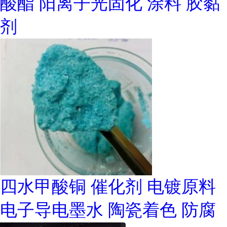
酸酯 阳离子光固化 涂料 胶黏
剂
四水甲酸铜 催化剂 电镀原料
电子导电墨水 陶瓷着色 防腐