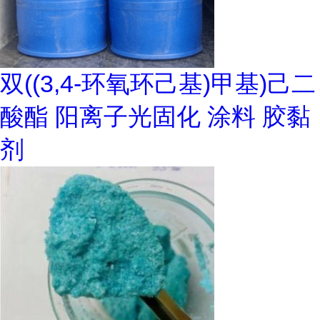
双((3,4-环氧环己基)甲基)己二
酸酯 阳离子光固化 涂料 胶黏
剂