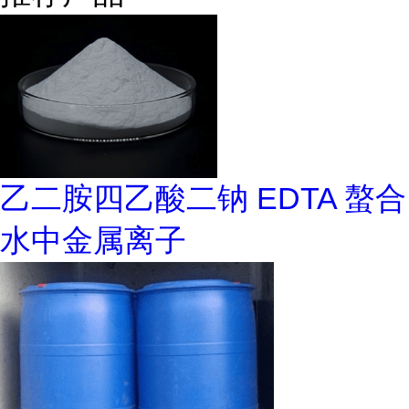
乙二胺四乙酸二钠 EDTA 螯合
水中金属离子