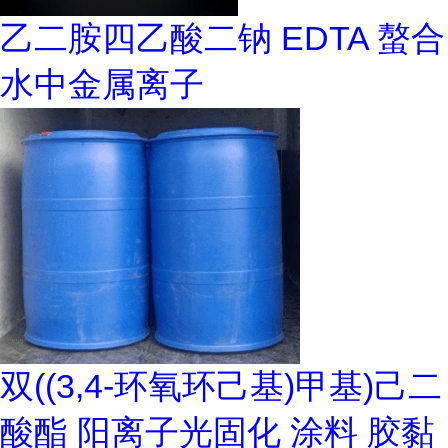
乙二胺四乙酸二钠 EDTA 螯合
水中金属离子
双((3,4-环氧环己基)甲基)己二
酸酯 阳离子光固化 涂料 胶黏