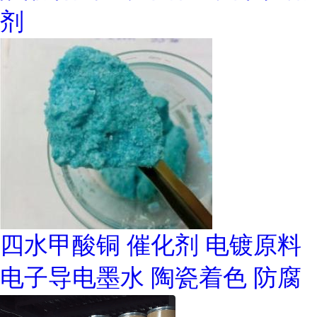
剂
四水甲酸铜 催化剂 电镀原料
电子导电墨水 陶瓷着色 防腐