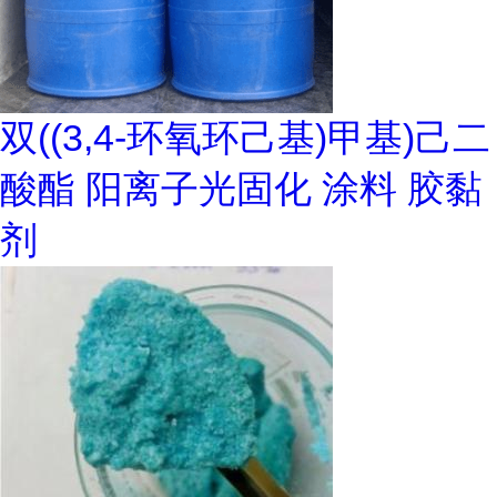
双((3,4-环氧环己基)甲基)己二
酸酯 阳离子光固化 涂料 胶黏
剂