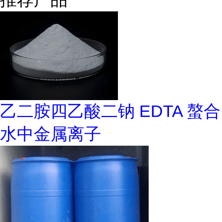
乙二胺四乙酸二钠 EDTA 螯合
水中金属离子