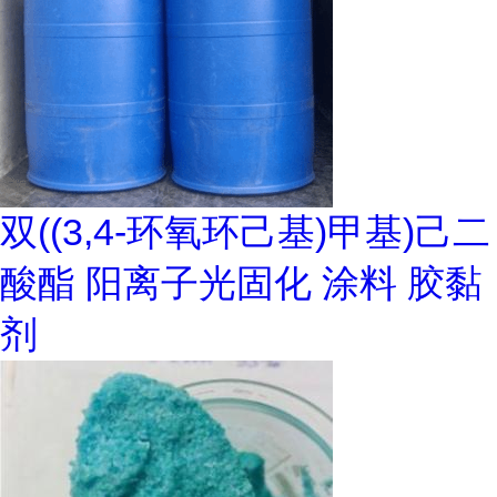
双((3,4-环氧环己基)甲基)己二
酸酯 阳离子光固化 涂料 胶黏
剂