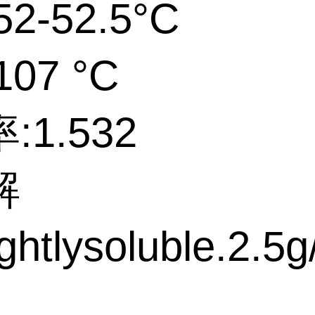
2-52.5°C
07 °C
:1.532
解
ghtlysoluble.2.5