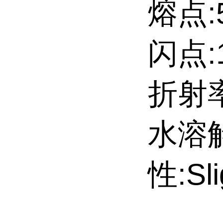
熔点:5
闪点:1
折射率
水溶
性:Sli