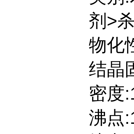
剂>
物化
结晶
密度:1
沸点:1