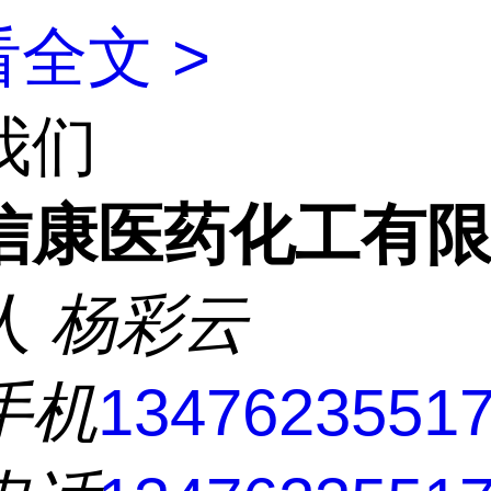
全文 >
我们
信康医药化工有
人
杨彩云
手机
1347623551