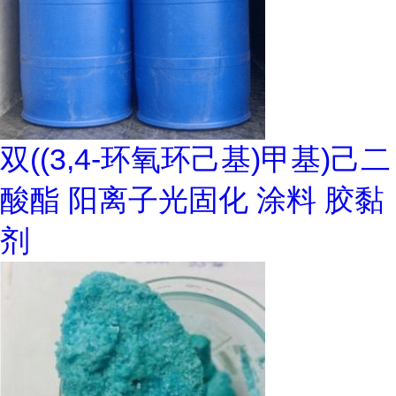
双((3,4-环氧环己基)甲基)己二
酸酯 阳离子光固化 涂料 胶黏
剂