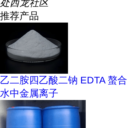
处西龙社区
推荐产品
乙二胺四乙酸二钠 EDTA 螯合
水中金属离子