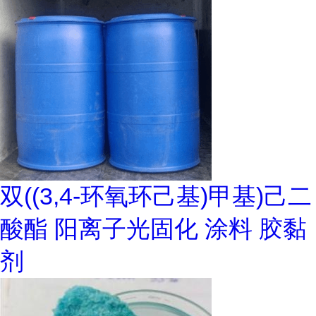
双((3,4-环氧环己基)甲基)己二
酸酯 阳离子光固化 涂料 胶黏
剂