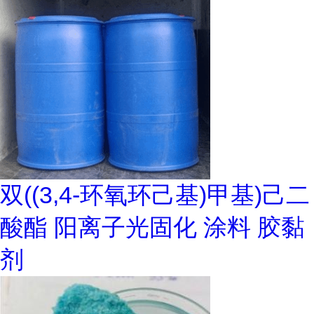
双((3,4-环氧环己基)甲基)己二
酸酯 阳离子光固化 涂料 胶黏
剂