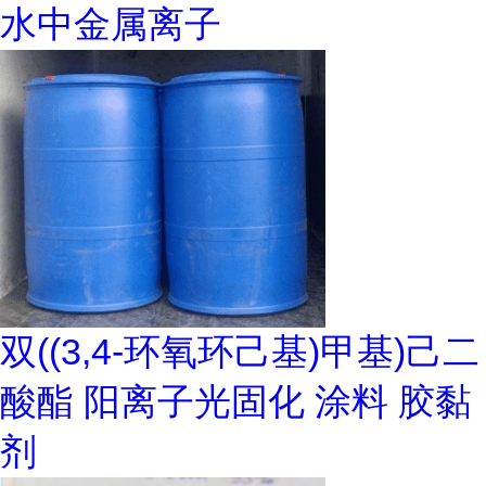
水中金属离子
双((3,4-环氧环己基)甲基)己二
酸酯 阳离子光固化 涂料 胶黏
剂