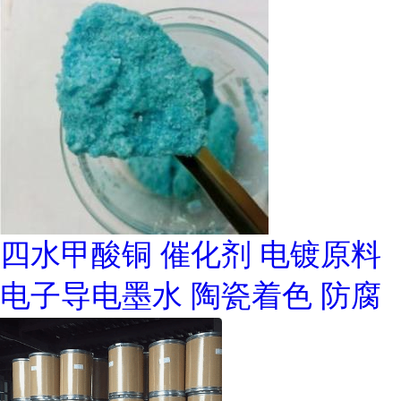
四水甲酸铜 催化剂 电镀原料
电子导电墨水 陶瓷着色 防腐