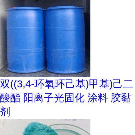
双((3,4-环氧环己基)甲基)己二
酸酯 阳离子光固化 涂料 胶黏
剂