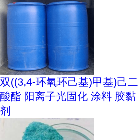
双((3,4-环氧环己基)甲基)己二
酸酯 阳离子光固化 涂料 胶黏
剂