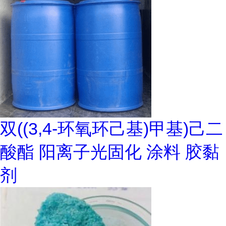
双((3,4-环氧环己基)甲基)己二
酸酯 阳离子光固化 涂料 胶黏
剂