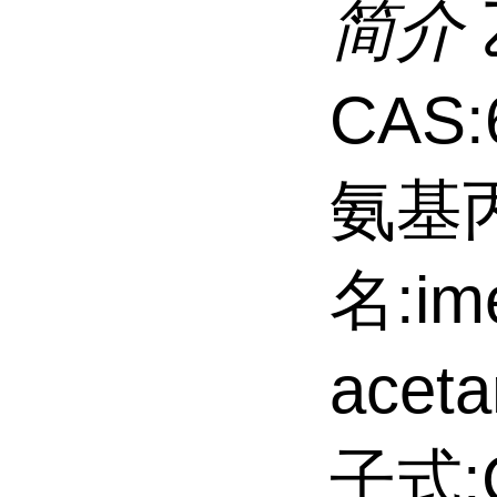
简介
CAS:
氨基
名:ime
acet
子式: