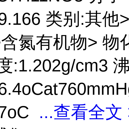
89.166 类别:其
>含氮有机物> 物
:1.202g/cm3 
6.4oCat760mmH
27oC
...
查看全文 