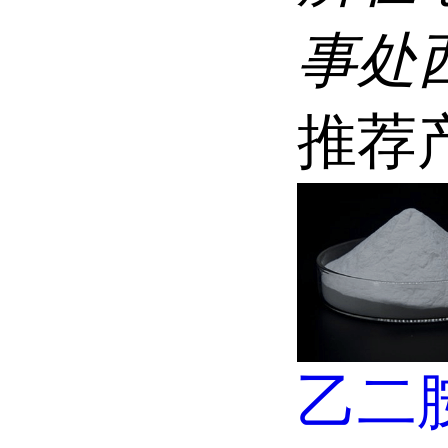
事处
推荐
乙二胺