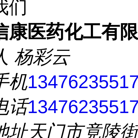
我们
信康医药化工有
人
杨彩云
手机
1347623551
电话
1347623551
地址
天门市竟陵