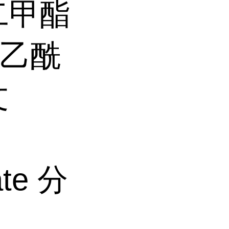
二甲酯
名:乙酰
文
ate 分