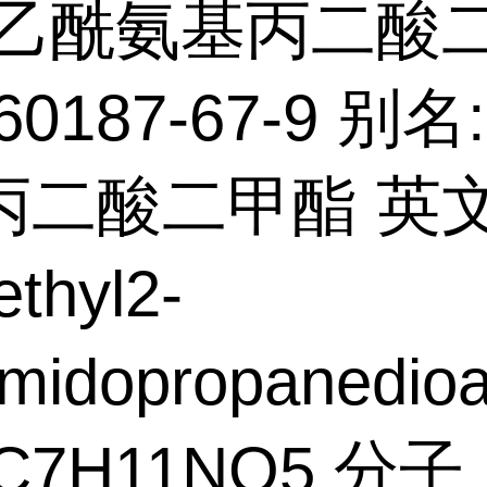
乙酰氨基丙二酸
60187-67-9 别
丙二酸二甲酯 英
thyl2-
amidopropanedio
C7H11NO5 分子