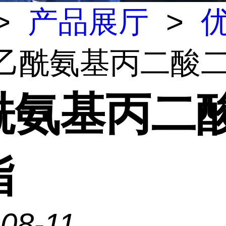
>
产品展厅
>
 乙酰氨基丙二酸
酰氨基丙二
酯
08-11