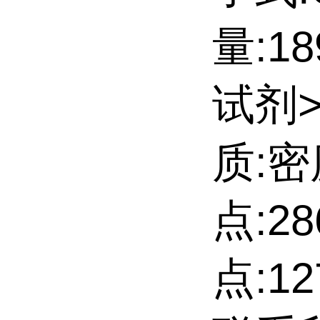
量:1
试剂
质:密度
点:28
点:1