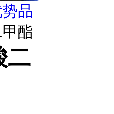
优势品
二甲酯
酸二