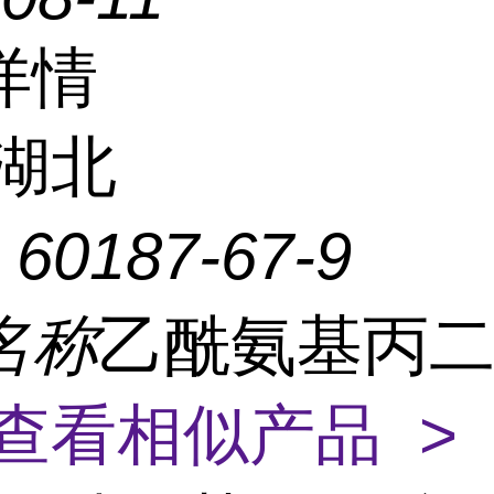
详情
湖北
：
60187-67-9
名称
乙酰氨基丙
查看相似产品 >