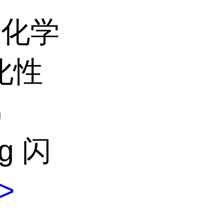
他>化学
化性
沸
g 闪
>