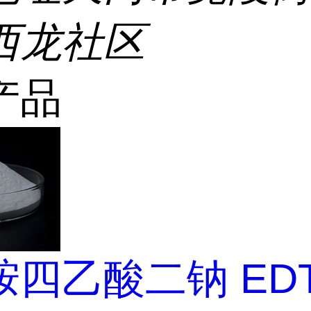
西龙社区
产品
四乙酸二钠 EDT