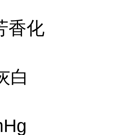
芳香化
灰白
mHg