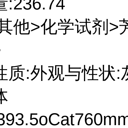
:236.74
:其他>化学试剂>
>
性质:外观与性状:
体
93.5oCat760m