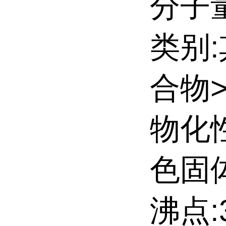
分子量
类别
合物
物化
色固
沸点:3