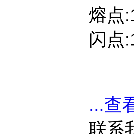
熔点:
闪点:1
...
查看
联系