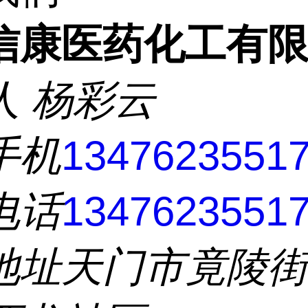
信康医药化工有
人
杨彩云
手机
1347623551
电话
1347623551
地址
天门市竟陵