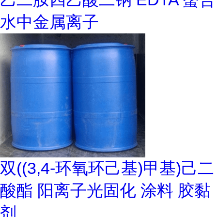
水中金属离子
双((3,4-环氧环己基)甲基)己二
酸酯 阳离子光固化 涂料 胶黏
剂