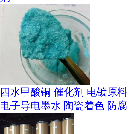
四水甲酸铜 催化剂 电镀原料
电子导电墨水 陶瓷着色 防腐