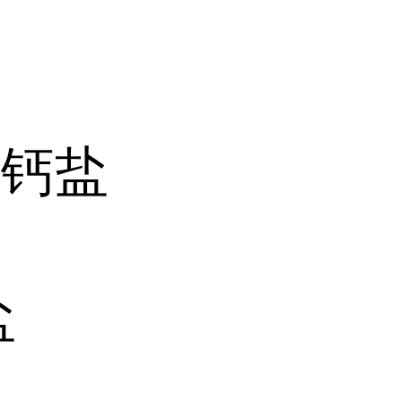
碱钙盐
盐