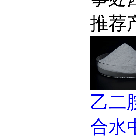
推荐
乙二胺
合水