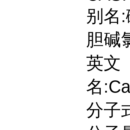
别名
胆碱
英文
名:Cal
分子式