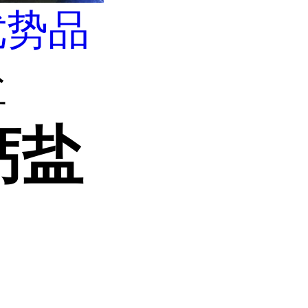
优势品
盐
钙盐