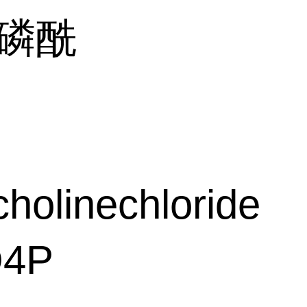
 磷酰
holinechloride
4P