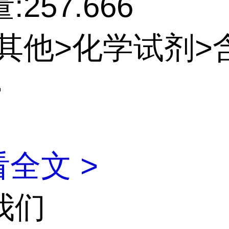
257.666
:其他>化学试剂>
>
全文 >
我们