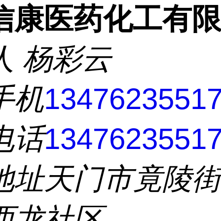
信康医药化工有
人
杨彩云
手机
1347623551
电话
1347623551
地址
天门市竟陵
西龙社区