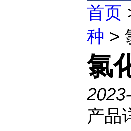
首页
种
>
氯
2023-
产品