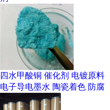
四水甲酸铜 催化剂 电镀原料
电子导电墨水 陶瓷着色 防腐