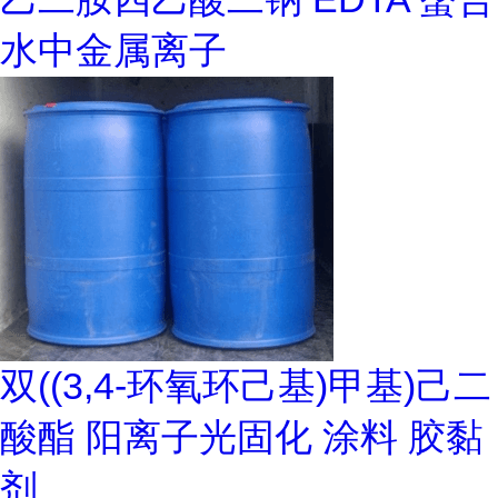
水中金属离子
双((3,4-环氧环己基)甲基)己二
酸酯 阳离子光固化 涂料 胶黏
剂