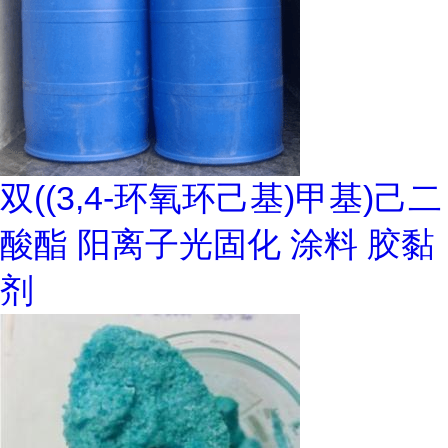
双((3,4-环氧环己基)甲基)己二
酸酯 阳离子光固化 涂料 胶黏
剂