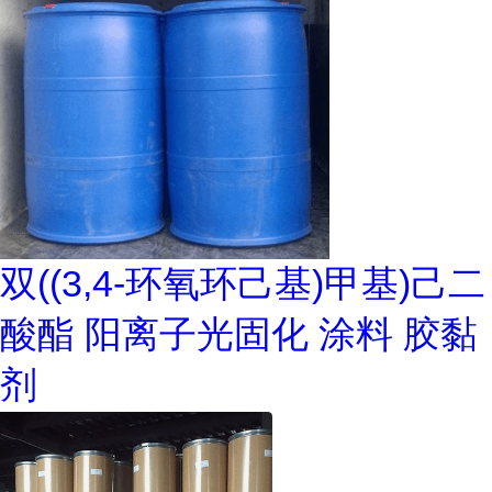
双((3,4-环氧环己基)甲基)己二
酸酯 阳离子光固化 涂料 胶黏
剂