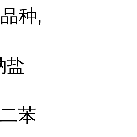
品种,
铁钠盐
巯基二苯