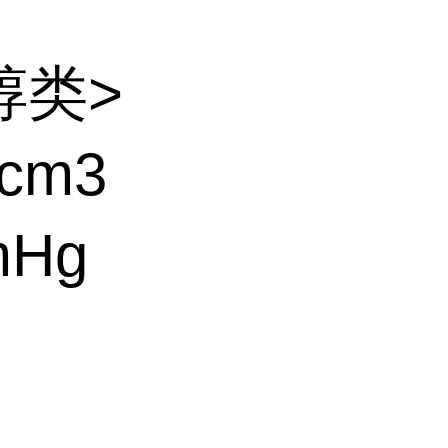
醇类>
cm3
mHg