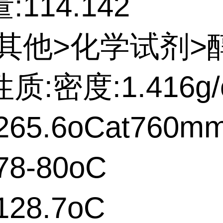
114.142
:其他>化学试剂>
质:密度:1.416g/
65.6oCat760m
8-80oC
28.7oC