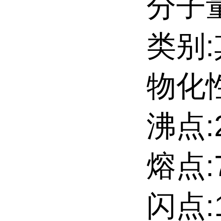
分子量:
类别
物化性
沸点:2
熔点:7
闪点:1