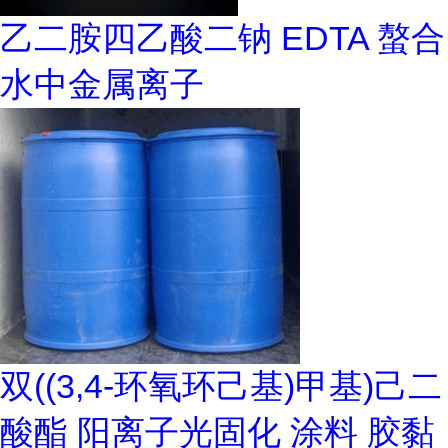
乙二胺四乙酸二钠 EDTA 螯合
水中金属离子
双((3,4-环氧环己基)甲基)己二
酸酯 阳离子光固化 涂料 胶黏