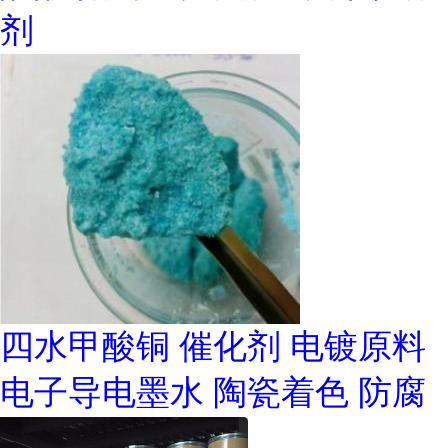
剂
四水甲酸铜 催化剂 电镀原料
电子导电墨水 陶瓷着色 防腐