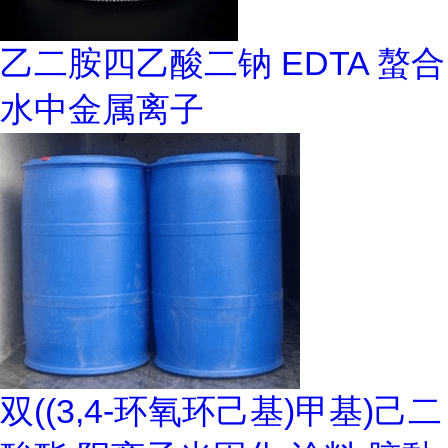
乙二胺四乙酸二钠 EDTA 螯合
水中金属离子
双((3,4-环氧环己基)甲基)己二