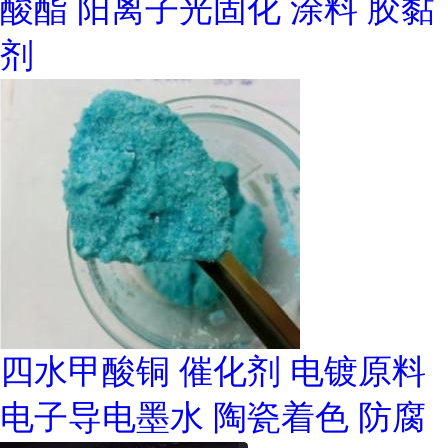
酸酯 阳离子光固化 涂料 胶黏
剂
四水甲酸铜 催化剂 电镀原料
电子导电墨水 陶瓷着色 防腐