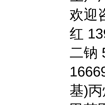
欢迎咨
红 1
二钠 
1666
基)丙