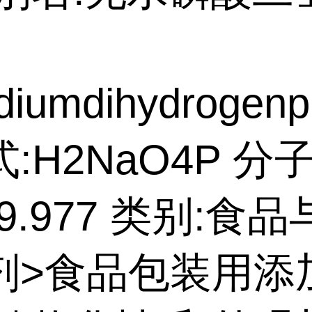
diumdihydrogenp
:H2NaO4P 分
19.977 类别:食
剂>食品包装用添