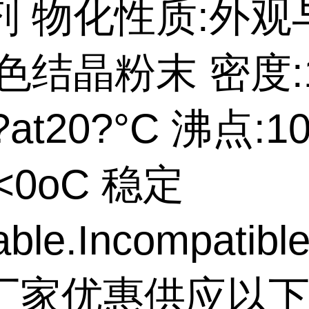
剂 物化性质:外观
色结晶粉末 密度:1
?at20?°C 沸点:1
<0oC 稳定
ble.Incompatible
厂家优惠供应以下