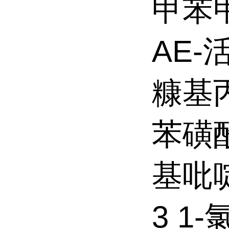
甲苯甲
AE-活
糠基丙
苯磺酰氯
基吡啶
3 1