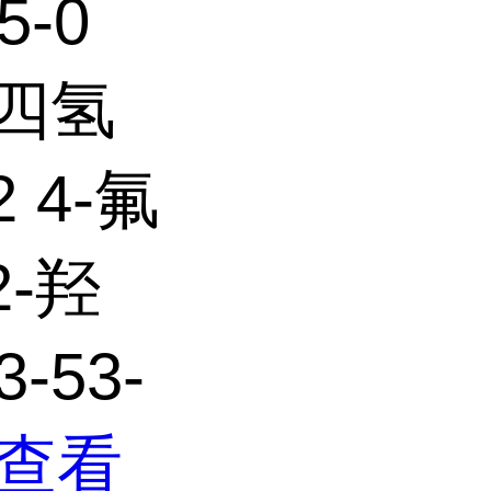
5-0
 四氢
 4-氟
2-羟
-53-
查看