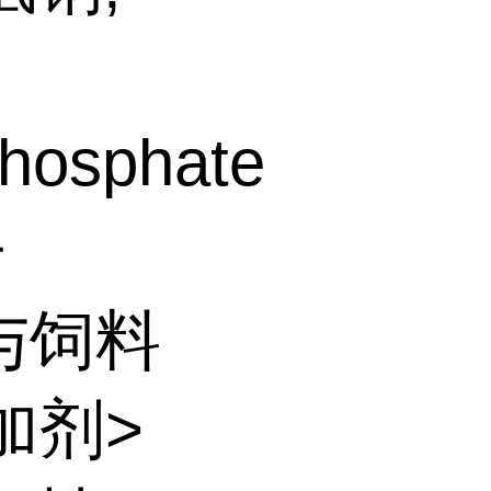
hosphate
子
品与饲料
加剂>