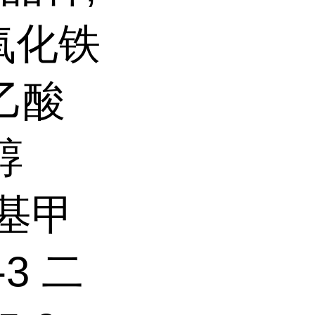
 氧化铁
四乙酸
醇
氧基甲
-3 二