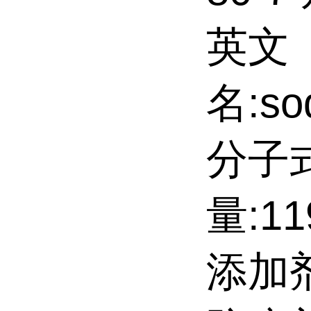
英文
名:so
分子式
量:1
添加