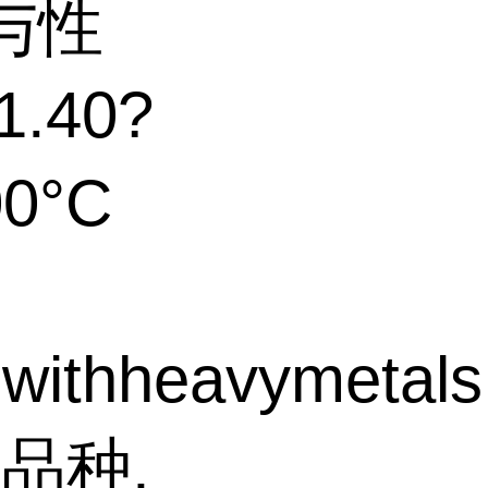
与性
.40?
00°C
withheavymetals,
品种,