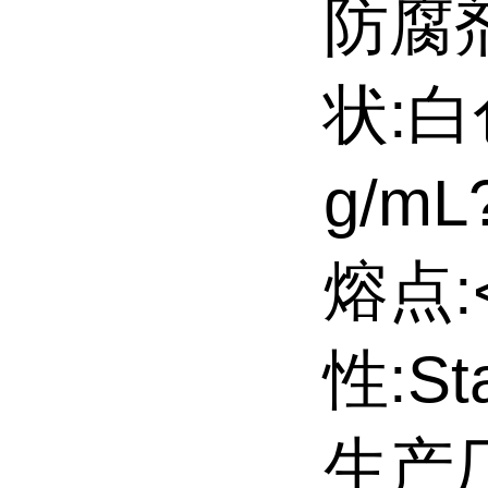
防腐
状:白
g/mL
熔点:
性:Sta
生产