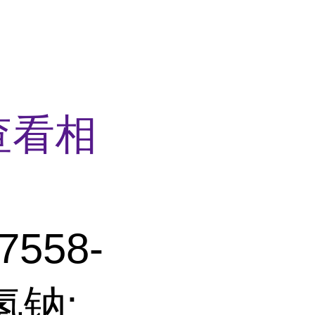
查看相
558-
氢钠;