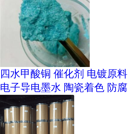
四水甲酸铜 催化剂 电镀原料
电子导电墨水 陶瓷着色 防腐