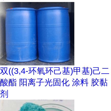
双((3,4-环氧环己基)甲基)己二
酸酯 阳离子光固化 涂料 胶黏
剂