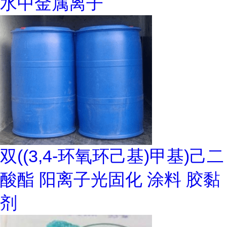
水中金属离子
双((3,4-环氧环己基)甲基)己二
酸酯 阳离子光固化 涂料 胶黏
剂