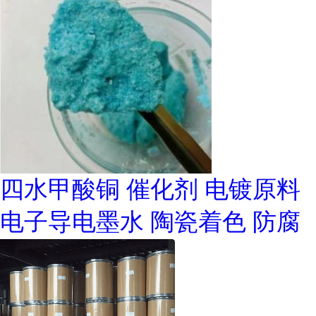
四水甲酸铜 催化剂 电镀原料
电子导电墨水 陶瓷着色 防腐