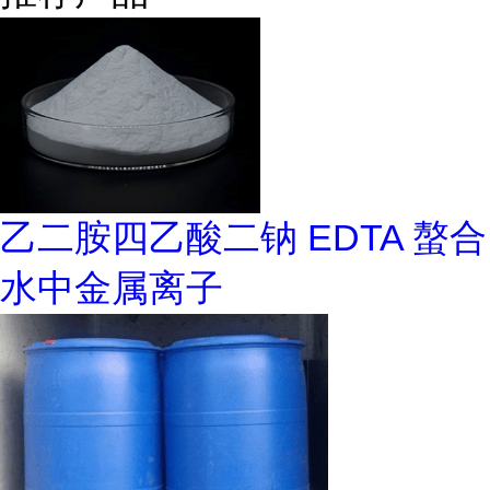
乙二胺四乙酸二钠 EDTA 螯合
水中金属离子