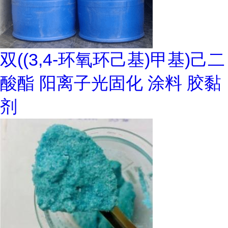
双((3,4-环氧环己基)甲基)己二
酸酯 阳离子光固化 涂料 胶黏
剂