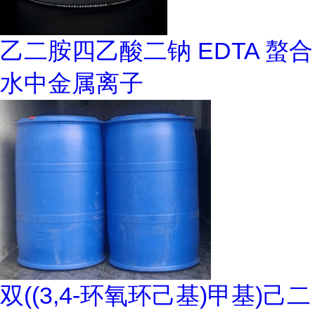
乙二胺四乙酸二钠 EDTA 螯合
水中金属离子
双((3,4-环氧环己基)甲基)己二