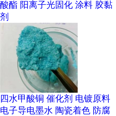
酸酯 阳离子光固化 涂料 胶黏
剂
四水甲酸铜 催化剂 电镀原料
电子导电墨水 陶瓷着色 防腐