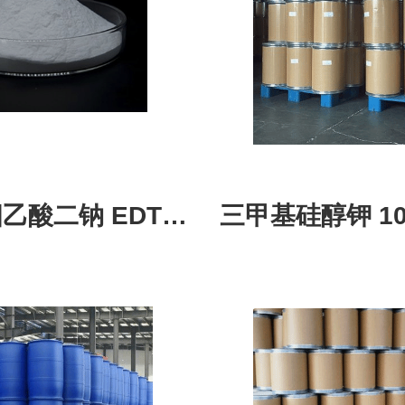
乙酸二钠 EDTA
三甲基硅醇钾 105
水中金属离子
聚硅氧烷催