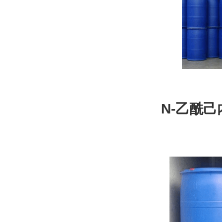
N-乙酰己内
尼龙6