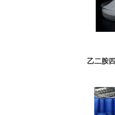
乙二胺四
螯合