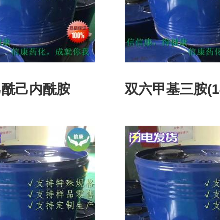
乙酰己内酰胺
双六甲基三胺(143