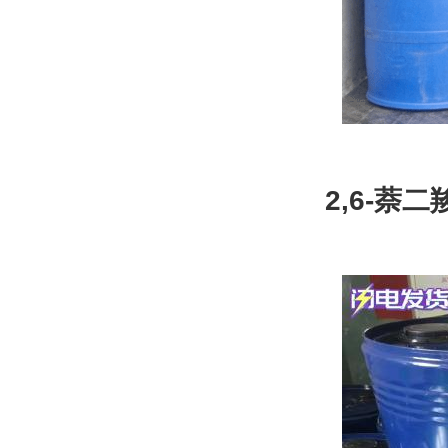
2,6-萘二羧
量9