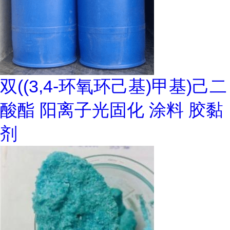
双((3,4-环氧环己基)甲基)己二
酸酯 阳离子光固化 涂料 胶黏
剂