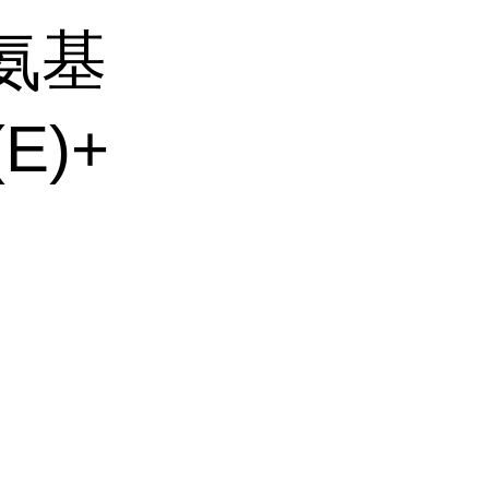
-氨基
E)+