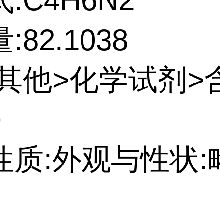
:C4H6N2
82.1038
:其他>化学试剂>
>
性质:外观与性状: