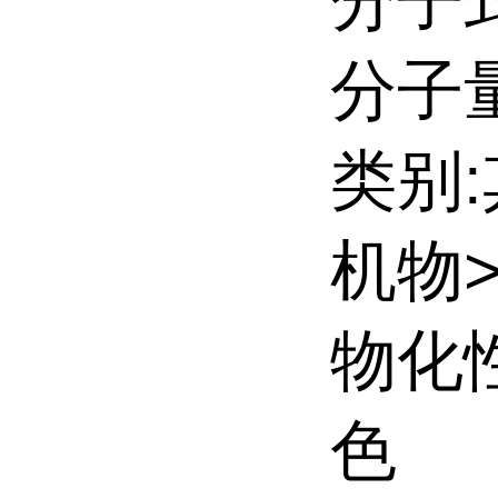
分子式
分子量:
类别
机物
物化
色