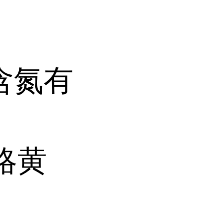
含氮有
略黄