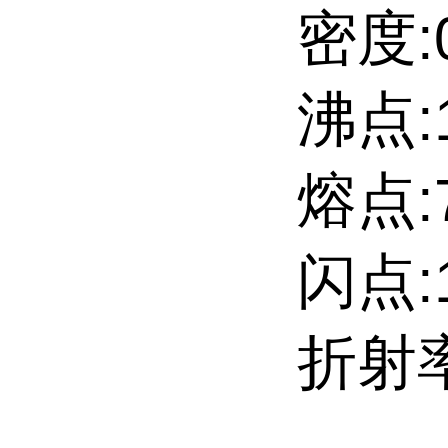
密度:0
沸点:
熔点:7
闪点:
折射率