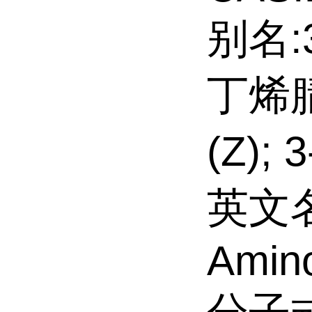
别名:
丁烯腈
(Z);
英文名
Amino