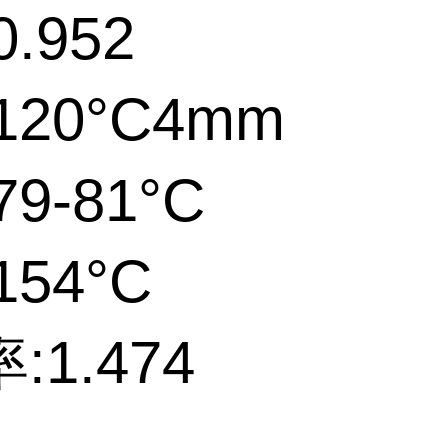
.952
120°C4mm
9-81°C
154°C
:1.474