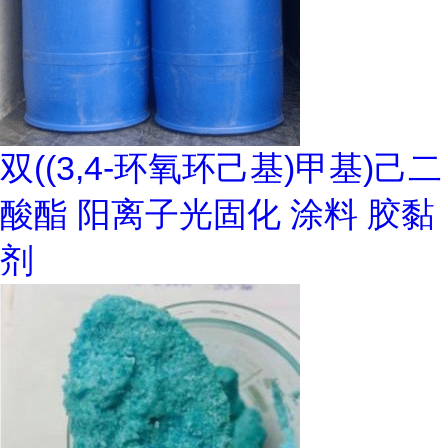
双((3,4-环氧环己基)甲基)己二
酸酯 阳离子光固化 涂料 胶黏
剂