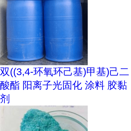
双((3,4-环氧环己基)甲基)己二
酸酯 阳离子光固化 涂料 胶黏
剂